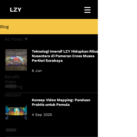
LZY
Blog
All Posts
All Posts
Teknologi Imersif LZY Hidupkan Ritual
Nusantara di Pameran Cross Musea
Blog
Pertiwi Surabaya
Berita
6 Jun
Benefit
Video
Mapping
INSIGHT
Konsep Video Mapping: Panduan
Praktis untuk Pemula
4 Sep 2025