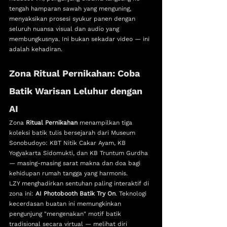
tengah hamparan sawah yang menguning, 
menyaksikan prosesi syukur panen dengan 
seluruh nuansa visual dan audio yang 
membungkusnya. Ini bukan sekadar video — ini 
adalah kehadiran.
Zona Ritual Pernikahan: Coba 
Batik Warisan Leluhur dengan 
AI
Zona 
Ritual Pernikahan
 menampilkan tiga 
koleksi batik tulis bersejarah dari Museum 
Sonobudoyo: KBT Nitik Cakar Ayam, KB 
Yogyakarta Sidomukti, dan KB Truntum Gurdha 
— masing-masing sarat makna dan doa bagi 
kehidupan rumah tangga yang harmonis.
LZY menghadirkan sentuhan paling interaktif di 
zona ini: 
AI Photobooth Batik Try On
. Teknologi 
kecerdasan buatan ini memungkinkan 
pengunjung "mengenakan" motif batik 
tradisional secara virtual — melihat diri 