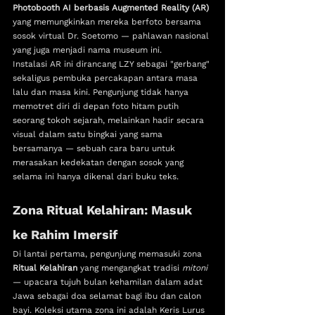
Photobooth AI berbasis Augmented Reality (AR)
yang memungkinkan mereka berfoto bersama 
sosok virtual Dr. Soetomo — pahlawan nasional 
yang juga menjadi nama museum ini.
Instalasi AR ini dirancang LZY sebagai "gerbang" 
sekaligus pembuka percakapan antara masa 
lalu dan masa kini. Pengunjung tidak hanya 
memotret diri di depan foto hitam putih 
seorang tokoh sejarah, melainkan hadir secara 
visual dalam satu bingkai yang sama 
bersamanya — sebuah cara baru untuk 
merasakan kedekatan dengan sosok yang 
selama ini hanya dikenal dari buku teks.
Zona Ritual Kelahiran: Masuk 
ke Rahim Imersif
Di lantai pertama, pengunjung memasuki zona 
Ritual Kelahiran
 yang mengangkat tradisi 
mitoni
— upacara tujuh bulan kehamilan dalam adat 
Jawa sebagai doa selamat bagi ibu dan calon 
bayi. Koleksi utama zona ini adalah Keris Lurus 