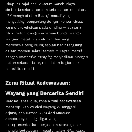
Dhapur Brojol dari Museum Sonobudoyo, 
simbol keselamatan dan kelancaran kelahiran.
LZY menghadirkan 
Ruang Imersif
 yang 
mengelilingi pengunjung dengan konten visual 
yang diproyeksikan pada dinding — suasana 
ritual mitoni dengan ornamen bunga, wangi-
wangian melati, dan alunan doa yang 
membawa pengunjung seolah hadir langsung 
dalam momen sakral tersebut. Layar imersif 
dengan 
immersive mapping
 menjadikan ruangan 
bukan sekadar latar, melainkan bagian dari 
narasi itu sendiri.
Zona Ritual Kedewasaan: 
Wayang yang Bercerita Sendiri
Naik ke lantai dua, zona 
Ritual Kedewasaan
menampilkan koleksi wayang Wisanggeni, 
Arjuna, dan Batara Guru dari Museum 
Sonobudoyo — tiga figur yang 
merepresentasikan perjalanan seorang anak 
menuju kedewasaan melalui lakon 
Wisanggeni 