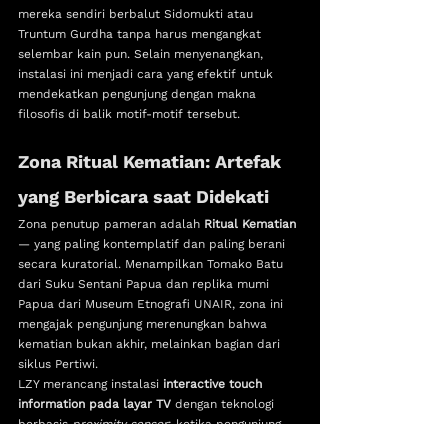
mereka sendiri berbalut Sidomukti atau 
Truntum Gurdha tanpa harus mengangkat 
selembar kain pun. Selain menyenangkan, 
instalasi ini menjadi cara yang efektif untuk 
mendekatkan pengunjung dengan makna 
filosofis di balik motif-motif tersebut.
Zona Ritual Kematian: Artefak 
yang Berbicara saat Didekati
Zona penutup pameran adalah 
Ritual Kematian
— yang paling kontemplatif dan paling berani 
secara kuratorial. Menampilkan Tomako Batu 
dari Suku Sentani Papua dan replika mumi 
Papua dari Museum Etnografi UNAIR, zona ini 
mengajak pengunjung merenungkan bahwa 
kematian bukan akhir, melainkan bagian dari 
siklus Pertiwi.
LZY merancang instalasi 
interactive touch 
information pada layar TV
 dengan teknologi 
berbasis 
proximity sensor
: ketika pengunjung 
mendekatkan diri pada sebuah artefak, 