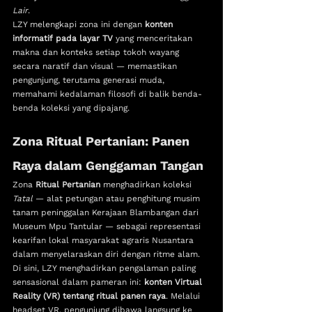
Lair
.
LZY melengkapi zona ini dengan 
konten 
informatif pada layar TV
 yang menceritakan 
makna dan konteks setiap tokoh wayang 
secara naratif dan visual — memastikan 
pengunjung, terutama generasi muda, 
memahami kedalaman filosofi di balik benda-
benda koleksi yang dipajang.
Zona Ritual Pertanian: Panen 
Raya dalam Genggaman Tangan
Zona 
Ritual Pertanian
 menghadirkan koleksi 
Tatal
 — alat petungan atau penghitung musim 
tanam peninggalan Kerajaan Blambangan dari 
Museum Mpu Tantular — sebagai representasi 
kearifan lokal masyarakat agraris Nusantara 
dalam menyelaraskan diri dengan ritme alam.
Di sini, LZY menghadirkan pengalaman paling 
sensasional dalam pameran ini: 
konten Virtual 
Reality (VR) tentang ritual panen raya
. Melalui 
headset VR, pengunjung dibawa langsung ke 