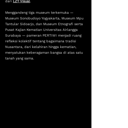
dari 
LZY Visual
.
Menggandeng tiga museum terkemuka — 
Museum Sonobudoyo Yogyakarta, Museum Mpu 
Tantular Sidoarjo, dan Museum Etnografi serta 
Pusat Kajian Kematian Universitas Airlangga 
Surabaya — pameran PERTIWI menjadi ruang 
refleksi kolektif tentang bagaimana tradisi 
Nusantara, dari kelahiran hingga kematian, 
menyatukan keberagaman bangsa di atas satu 
tanah yang sama.