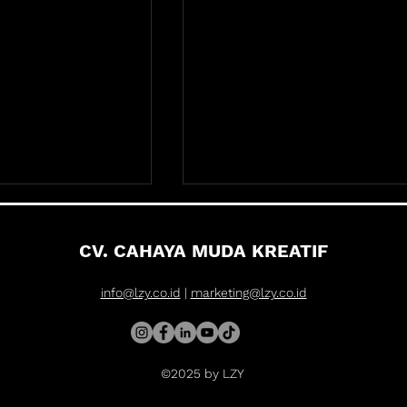
CV. CAHAYA MUDA KREATIF
info@lzy.co.id
|
marketing@lzy.co.id
as Instalasi
Potensi Video Mapping
©2025 by LZY
ing: Bisa
sebagai Investasi
 mana aja sih?
Marketing Jangka Panjan