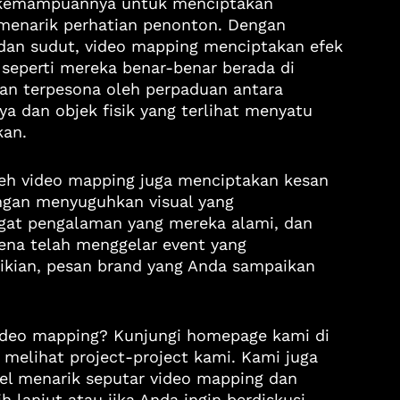
a kemampuannya untuk menciptakan 
enarik perhatian penonton. Dengan 
 dan sudut, video mapping menciptakan efek 
eperti mereka benar-benar berada di 
kan terpesona oleh perpaduan antara 
a dan objek fisik yang terlihat menyatu 
kan.
leh video mapping juga menciptakan kesan 
ngan menyuguhkan visual yang 
at pengalaman yang mereka alami, dan 
ena telah menggelar event yang 
kian, pesan brand yang Anda sampaikan 
 video mapping? Kunjungi homepage kami di 
 melihat project-project kami. Kami juga 
ikel menarik seputar video mapping dan 
h lanjut atau jika Anda ingin berdiskusi 