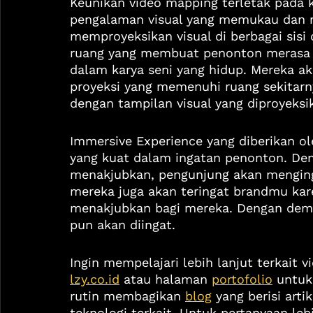
Keunikan video mapping terletak pad
pengalaman visual yang memukau dan m
memproyeksikan visual di berbagai sisi
ruang yang membuat penonton merasa s
dalam karya seni yang hidup. Mereka a
proyeksi yang memenuhi ruang sekitarny
dengan tampilan visual yang diproyeksi
Immersive Experience yang diberikan o
yang kuat dalam ingatan penonton. De
menakjubkan, pengunjung akan menging
mereka juga akan teringat brandmu kar
menakjubkan bagi mereka. Dengan demi
pun akan diingat.
Ingin mempelajari lebih lanjut terkait
lzy.co.id
 atau halaman 
portofolio
 untuk
rutin membagikan 
blog
 yang berisi art
teknologi terkait. Untuk pertanyaan lebi