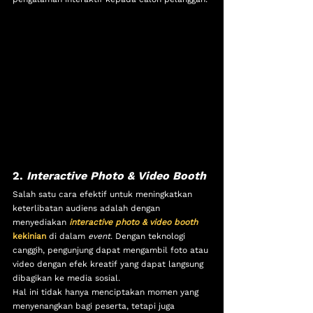
2. 
Interactive Photo & Video Booth
Salah satu cara efektif untuk meningkatkan 
keterlibatan audiens adalah dengan 
menyediakan 
interactive photo & video booth
kekinian
 di dalam 
event
. Dengan teknologi 
canggih, pengunjung dapat mengambil foto atau 
video dengan efek kreatif yang dapat langsung 
dibagikan ke media sosial.
Hal ini tidak hanya menciptakan momen yang 
menyenangkan bagi peserta, tetapi juga 