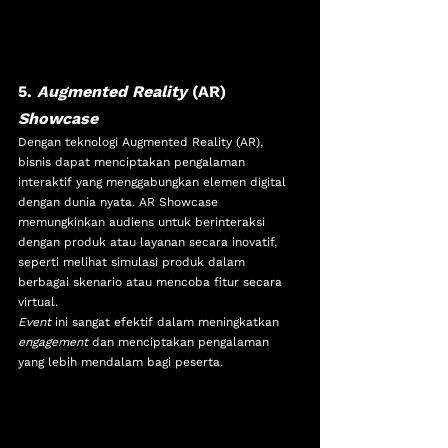
5. 
Augmented Reality
 (AR) 
Showcase
Dengan teknologi Augmented Reality (AR), 
bisnis dapat menciptakan pengalaman 
interaktif yang menggabungkan elemen digital 
dengan dunia nyata. AR Showcase 
memungkinkan audiens untuk berinteraksi 
dengan produk atau layanan secara inovatif, 
seperti melihat simulasi produk dalam 
berbagai skenario atau mencoba fitur secara 
virtual.
Event
 ini sangat efektif dalam meningkatkan 
engagement
 dan menciptakan pengalaman 
yang lebih mendalam bagi peserta.