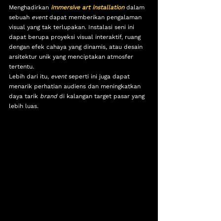
Menghadirkan 
immersive art installation
 dalam 
sebuah 
event
 dapat memberikan pengalaman 
visual yang tak terlupakan. Instalasi seni ini 
dapat berupa proyeksi visual interaktif, ruang 
dengan efek cahaya yang dinamis, atau desain 
arsitektur unik yang menciptakan atmosfer 
tertentu.
Lebih dari itu, 
event
 seperti ini juga dapat 
menarik perhatian audiens dan meningkatkan 
daya tarik 
brand
 di kalangan target pasar yang 
lebih luas.