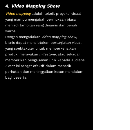
4. 
Video Mapping Show
Video mapping
adalah teknik proyeksi visual 
yang mampu mengubah permukaan biasa 
menjadi tampilan yang dinamis dan penuh 
warna.
Dengan mengadakan 
video mapping show
, 
bisnis dapat menciptakan pertunjukan visual 
yang spektakuler untuk memperkenalkan 
produk, merayakan 
milestone
, atau sekadar 
memberikan pengalaman unik kepada audiens. 
Event
 ini sangat efektif dalam menarik 
perhatian dan meninggalkan kesan mendalam 
bagi peserta.