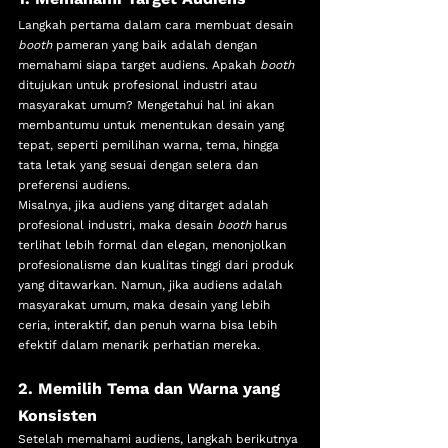
Langkah pertama dalam cara membuat desain 
booth
 pameran yang baik adalah dengan 
memahami siapa target audiens. Apakah 
booth
ditujukan untuk profesional industri atau 
masyarakat umum? Mengetahui hal ini akan 
membantumu untuk menentukan desain yang 
tepat, seperti pemilihan warna, tema, hingga 
tata letak yang sesuai dengan selera dan 
preferensi audiens.
Misalnya, jika audiens yang ditarget adalah 
profesional industri, maka desain 
booth
 harus 
terlihat lebih formal dan elegan, menonjolkan 
profesionalisme dan kualitas tinggi dari produk 
yang ditawarkan. Namun, jika audiens adalah 
masyarakat umum, maka desain yang lebih 
ceria, interaktif, dan penuh warna bisa lebih 
efektif dalam menarik perhatian mereka.
2. Memilih Tema dan Warna yang 
Konsisten
Setelah memahami audiens, langkah berikutnya 