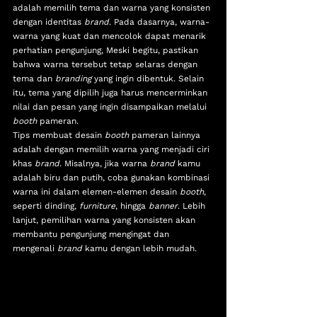
adalah memilih tema dan warna yang konsisten 
dengan identitas 
brand
. Pada dasarnya, warna-
warna yang kuat dan mencolok dapat menarik 
perhatian pengunjung, Meski begitu, pastikan 
bahwa warna tersebut tetap selaras dengan 
tema dan 
branding
 yang ingin dibentuk. Selain 
itu, tema yang dipilih juga harus mencerminkan 
nilai dan pesan yang ingin disampaikan melalui 
booth
 pameran.
Tips membuat desain 
booth
 pameran lainnya 
adalah dengan memilih warna yang menjadi ciri 
khas 
brand
. Misalnya, jika warna 
brand
 kamu 
adalah biru dan putih, coba gunakan kombinasi 
warna ini dalam elemen-elemen desain 
booth
, 
seperti dinding, 
furniture
, hingga 
banner
. Lebih 
lanjut, pemilihan warna yang konsisten akan 
membantu pengunjung mengingat dan 
mengenali 
brand
 kamu dengan lebih mudah.