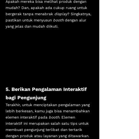
Apakah mereka bisa melihat produk dengan 
mudah? Dan, apakah ada cukup ruang untuk 
bergerak tanpa menabrak 
display
? Singkatnya, 
pastikan untuk menyusun 
booth
 dengan alur 
yang jelas dan mudah diikuti.
5. Berikan Pengalaman Interaktif 
bagi Pengunjung
Terakhir, untuk menciptakan pengalaman yang 
lebih berkesan, kamu juga bisa menambahkan 
elemen interaktif pada 
booth
. Elemen 
interaktif ini merupakan salah satu tips untuk 
membuat pengunjung terlibat dan tertarik 
dengan produk atau layanan yang ditawarkan.