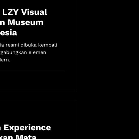
 LZY Visual
an Museum
esia
a resmi dibuka kembali
ggabungkan elemen
ern.
h Experience
kan Mata