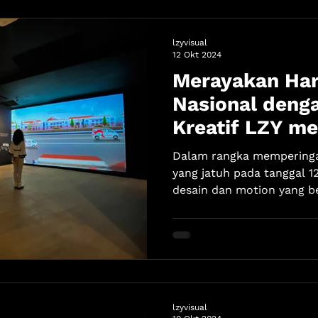
lzyvisual
12 Okt 2024
Merayakan Ha
Nasional deng
Kreatif LZY me
Mapping
Dalam rangka memperinga
yang jatuh pada tanggal 1
desain dan motion yang b
lzyvisual