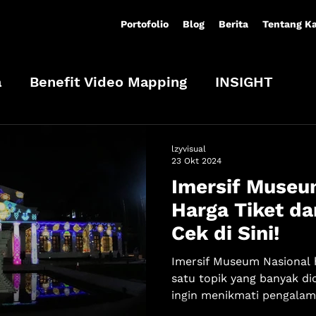
Portofolio
Blog
Berita
Tentang K
a
Benefit Video Mapping
INSIGHT
lzyvisual
23 Okt 2024
Imersif Museu
Harga Tiket d
Cek di Sini!
Imersif Museum Nasional h
satu topik yang banyak di
ingin menikmati pengalam