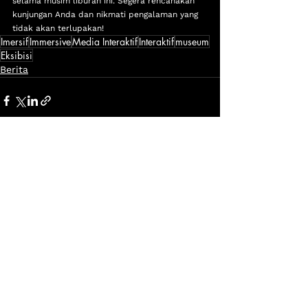
selama musim liburan ini. Segera rencanakan 
kunjungan Anda dan nikmati pengalaman yang 
tidak akan terlupakan!
Imersif
Immersive
Media Interaktif
Interaktif
museum
Eksibisi
Berita
Lihat Semua
Postingan Terakhir